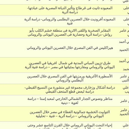
 علي
على
المعبوده تانيت فى قرطاج وتأثير الديانة المصرية على عبادتها-
ي
دراسة أثرية
على
المعبوده أفروديت خلال العصرين البطلمى والرومانى- دراسة أثرية
ي
فنية
المقابر الصخرية واللقى الاثرية فى منطقة خشم الكلب بأبو
ي
رواش- دراسة اثرية وحضارية فى العصرين اليونانى والرومانى
ي أحمد
هيراكليس في الفن المصري خلال العصرين اليوناني والروماني
 الحميد
ي أحمد
طرق تزيين المباني المدنية في شمال افريقيا في العصرين
اليوناني والروماني ومقارنتها بمثيلتها في مصر – دراسة فنية أثرية
حمد
م عامر
الأسطورة الأغريقية ورمزيتها في الفن المصري خلال العصرين
النبى
البطلمي والروماني
 علي
دراسة أشكال وزخارف مجموعة غير منشورة من النسيج القبطي-
يب
دراسة لبعض قطع المتحف القبطي
مناظر ونصوص الجدار الشمالي الخارجي لمعبد إسنا – دراسة
 عامر
لغوية – دينية
 عامر
التوابيت الخشبية جمالونية الغطاء في مصر خلال العصرين
الحميد
اليوناني والروماني – دراسة أثرية – فنية – تحليلية
 علي
إحياء النحت اليوناني الروماني خلال القرن التاسع عشر وحتى