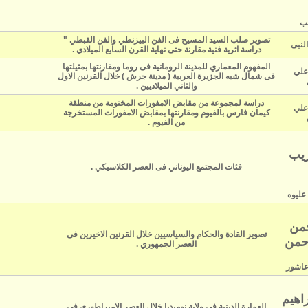
يب
تصوير صلب السيد المسيح فى الفن البيزنطي والفن القبطي "
النبى
دراسة اثرية فنية مقارنة حتى نهاية القرن السابع الميلادي .
المفهوم المعماري للمدينة الرومانية فى روما ومقارنتها بمثيلتها
علي
فى شمال شبه الجزيرة العربية ( مدينة جرش ) خلال القرنين الاول
والثاني الميلاديين .
دراسة لمجموعة من مقابض الامفورات المختومة من منطقة
علي
كيمان فارس بالفيوم ومقارنتها بمقابض الامفورات المستخرجة
من الفيوم .
ريب
فئات المجتمع اليوناني فى العصر الكلاسيكي
.
عليوه
حمن
تصوير القادة والحكام والسياسيين خلال القرنين الاخيرين فى
حمن
العصر الجمهوري
.
عاشور
اهيم
العمارة الدينية فى ولاية نوميديا خلال العصر الامبراطوري فى