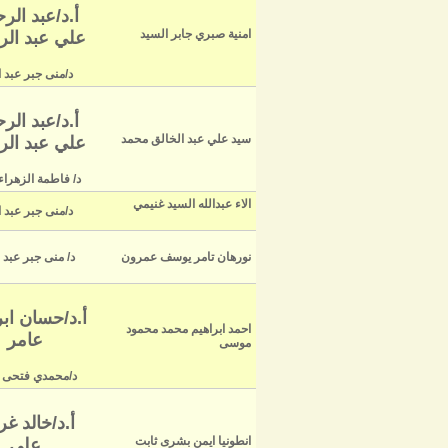
أ.د/عبد الر
امنية صبري جابر السيد
علي عبد ال
د/منى جبر عبد ا
أ.د/عبد الر
سيد علي عبد الخالق محمد
علي عبد ال
د/ فاطمة الزهراء
الاء عبدالله السيد غنيمي
د/منى جبر عبد ا
نورهان تامر يوسف عمرون
د/ منى جبر عبد 
أ.د/حسان ابر
احمد ابراهيم محمد محمود
عامر
موسى
د/محمدي فتحى 
أ.د/خالد غ
انطونيا ايمن بشرى ثابت
علي