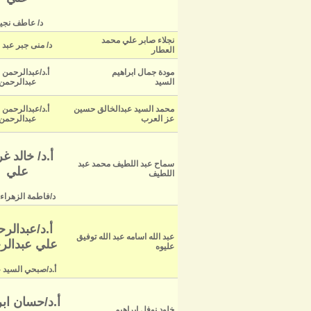
د/ عاطف نج
نجلاء صابر علي محمد
د/ منى جبر عبد 
العطار
مودة جمال ابراهيم
أ.د/عبدالرحمن 
السيد
عبدالرحمن
محمد السيد عبدالخالق حسين
أ.د/عبدالرحمن 
عز العرب
عبدالرحمن
أ.د/ خالد غ
سماح عبد اللطيف محمد عبد
علي
اللطيف
د/فاطمة الزهراء 
أ.د/عبدالر
عبد الله اسامه عبد الله توفيق
علي عبدالر
عليوه
أ.د/صبحي السيد 
أ.د/حسان ابر
خلود نوفل ابراهيم