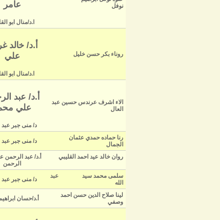
عامر
نوفل
ا.د/منال ابو ال
أ.د/ خالد غ
روناء بكر حسن خليل
علي
ا.د/منال ابو ال
أ.د/ عبد ال
الاء اشرف عرندس حسين عبد
علي محم
العال
د/ منى جبر عبد 
رنا حماده حمدي عثمان
د/ منى جبر عبد 
الجمال
روان خالد عيد احمد القليبي
أ.د/ عبد الرحمن ع
الرحمن
سلمى محمد سيد عبد
د/ منى جبر عبد 
الله
لينا صلاح الدين حسن احمد
أ.د/حسان ابراهيم
وصفي