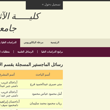
تسجيل دخول »
طالب
كليـــــة الآثـــ
محاضر
جامعـــــة ال
الرئيسية
مرحلة البكالوريوس
الدراسات العليا 
برامج الدراسات العليا
الرسائل العلمية
متطلبات ا
رسائل الماجستير المسجلة بقسم الآثار
أسم الباحث
أسم المشر
أ.د/خالد غريب 
منى صبرى عبدالحميد فرج
د/منى جبر عبدا
أ.د/خالد غريب 
أمل محمود عباس محمود
د/منى جبر عبد ا
أ.د/حسان إبراهيم
رباب محمود محمد سليمان
د/محمود سيف ا