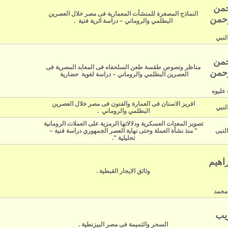
حمن
النماذج المصغرة للمنشأت المعمارية فى مصر خلال العصرين
رحمن
البطلمي والروماني – دراسة اثرية فنية .
لنبي
حمن
مناظر ونصوص طقسة طعن السلحفاه فى المعابد المصرية فى
رحمن
العصرين البطلمي والروماني – دراسة لغوية حضارية
 عليوه
افريز الاسنان فى العمارة والفنون فى مصر خلال العصرين
لنبي
البطلمي والروماني .
تصوير المعدات العسكرية ودلالاتها الرمزية على العملات الرومانية
النبى
" منذ نشأة العملة وحتى نهاية العصر الجمهوري دراسة فنية –
تحليلية ".
اهيم
وثائق الايجار القبطية .
محمد
ريب
السحر والتميمة فى مصر البيزنطية .