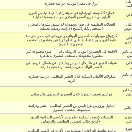
على
الرق فى مصر اليونانية- دراسة حضارية
لنبى
عمارة الكنيسة البيزنطية فى مدينة رافينا الإيطالية من القرن
على
الرابع إلى القرن السابع الميلادى- دراسة وصفية تحليلية
على
العملات البطلمية فى ضوء مجموعة لم يسبق نشرها بالمخزن
ادوس
المتحفى بكفر الشيخ ( دراسة وصفية تحليلية
كارتوناج مومياوات العصرين اليونانى والرومانى فى مصر ـ دراسة
على
فنية أنثروبولوجية (تطبيقا على قطع اثرية غير منشورة بالمتحف
فخرى
المصرى بالقاهرة)
الاقنعة فى العصرين اليونانى الرومانى فى ضوء مجموعة غير
سين
منشورة محفوظة بالمتحف المصرى بالقاهرة
على
شواهد القبور فى هاليكارناسوس ومثيلاتها فى شمال افريقيا فى
ي
العصر الهللينستى- دراسة اثرية فنية مقارنة
مدلولات الألقاب الملكية خلال العصر البطلمى- دراسة حضارية-
اثرية
ي
لدين
مراسم تنصيب الملوك خلال العصرين البطلمى والرومانى
تماثيل ورؤوس نقراطيس من العصر البطلمى – نشر ودراسة
م عامر
لمجموعة المتحف المصرى
عجيزى
البرديات كمصدر لدراسة نظم منح الأراضى الزراعية للجنود
 علي
الأغريق خلال العصرين البطلمى والرومانى
عجيزى
دراسة وثائقية للنزاعات القضائية بين الأفراد فى العصر البطلمى