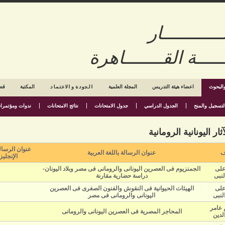
ــــــــار
قـــــــاهرة
والبحوث
اعضاء هيئة التدريس
المجلة العلمية
الجودة والاعتماد
المكتبة
قطا
لتسجيل والمنح
الجدول الدراسي
جدول الامتحانات
نتائج الامتحانات
ندوات ومؤتمرا
 اليونانية الرومانية
عنوان الرسالة
ف
عنوان الرسالة باللغة العربية
الإنجليز
على
الجمنزيوم فى العصرين اليونانى والرومانى فى مصر وبلاد اليونان-
لنبى
دراسة حضارية مقارنة
على
الهيئات الحيوانية فى النقوش والفنون الصغرى فى العصرين
لنبى
اليونانى والرومانى فى مصر
 عامر
المحاجر المصرية فى العصرين اليونانى والرومانى
لدين