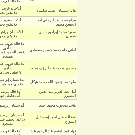
أ.د/ خالد غريب
أ.د/خالد غريب 
هاله سليمان السيد سليمان
د/ نيفين يح
مرام محمد عبدالراضى ابو
أ.د/خالد غريب 
الحسن محمد
د/ نيفين يح
سعيد محمد إبراهيم حسن
أ.د/حسان ابراهيم عامر
شعبان
د/ نيفين يح
أ.د/ خالد غريب عل
شاهين
أماني طه محمد حسين مصطفي
د/ عبد الحميد عبد
مسعود
أ.د/ خالد غريب عل
ياسمين محمد عبد الرؤف محمد
شاهين
د/ نيفين يحي م
أ.د/ حسان إبراهي
ماجد صالح عبد الله محمد هيكل
د/ منى جبر عبد 
أمل عبد العزيز عبد الغني
أ.د/ خالد غريب
الحصري
أ.د/ عاطف نج
ماجد محجوب محمد احمد
أ.د/حسان إبراهيم
أ.د/حسان إبراهيم
منة الله علي احمد إسماعيل
د/ عبد الحميد عبد
السواح
مسعود
نهاد عبد المنعم عبد الرحيم عبد
أ.د/ خالد غريب