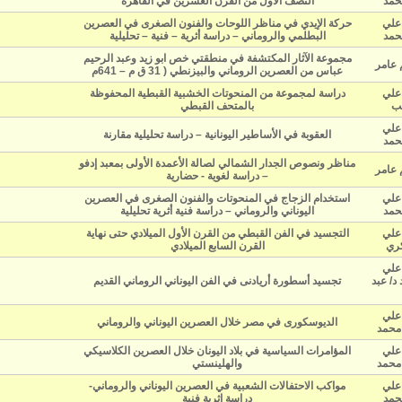
حمد
النصف الأول من القرن العشرين في القاهرة
 علي
حركة الإيدي في مناظر اللوحات والفنون الصغرى في العصرين
حمد
البطلمي والروماني – دراسة أثرية – فنية – تحليلية
مجموعة الآثار المكتشفة في منطقتي خص ابو زيد وعبد الرحيم
 عامر
عباس من العصرين الروماني والبيزنطي ( 31 ق م – 641م
 علي
دراسة لمجموعة من المنحوتات الخشبية القبطية المحفوظة
يب
بالمتحف القبطي
 علي
العقوبة في الأساطير اليونانية – دراسة تحليلية مقارنة
حمد
مناظر ونصوص الجدار الشمالي لصالة الأعمدة الأولى بمعبد إدفو
 عامر
– دراسة لغوية - حضارية
 علي
استخدام الزجاج في المنحوتات والفنون الصغرى في العصرين
حمد
اليوناني والروماني – دراسة فنية أثرية تحليلية
 علي
التجسيد في الفن القبطي من القرن الأول الميلادي حتى نهاية
كري
القرن السابع الميلادي
 علي
د/ عبد
تجسيد أسطورة أريادنى في الفن اليوناني الروماني القديم
 علي
الديوسكورى في مصر خلال العصرين اليوناني والروماني
محمد
 علي
المؤامرات السياسية في بلاد اليونان خلال العصرين الكلاسيكي
محمد
والهلينستي
 علي
مواكب الاحتفالات الشعبية في العصرين اليوناني والروماني-
حمد
دراسة اثرية فنية