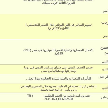
القرون الثلاثة الاولى للميلاد.
قاسم
ريب
تصوير الساتير فى الفن اليوناني خلال العصر الكلاسيكي (
480ق.م:323ق.م).
قاسم
رحمن
الاعمال المعمارية والفنية للاسرة السيفيرية فى مصر ( 193-
د
235م) .
النبى
تصوير القصص الديني على جدران سراديب الموتى فى روما
النبى
ومقارنتها مع مثيلاتها من مصر.
لي عبد
التأثيرات المعمارية والفنية للبيوت الجنائزية بتونا الجبل .
المناظر غير النمطية في المعابد المصرية خلال العصرين البطلمي
النبي
والروماني – دراسة فنية تحليلية
نشر ودراسة تابوتين من العصر البطلمي (
TR
 عامر
.
9.11.16.1‚GEM32598