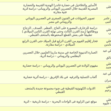
الأساور والخلاخيل فى حضارة غاندرا الهندية القديمة والحضارة
على
المصرية القديمة خلال العصرين اليونانى والرومانى- دراسة اثرية
فنية مقارنة
 عامر
تصوير الحيوانات في الفنون الصغرى في العصرين اليوناني
لنبى
والروماني في مصر
دراسة للزخارف المصورة على العاج , العظم , الصدف , الزجاج
علي
ووظائفها ( منذ القرن الثالث وحتى نهاية القرن الثامن الميلادي )
ب
تطبيقاً على بعض القطع المحفوظة بالمتحف القبطي .
علي
فخار إقليم الفيوم من القرن الرابع قبل الميلاد حتى القرن الرابع
ابدين
الميلادي – دراسة مقارنة.
لي عبد
العمارة الدنيوية الخاصة في مدينة مارينا العلمين خلال العصرين
البطلمي والروماني – دراسة أثرية.
خالق
علي
مفهوم الولادة في العصرين اليوناني والروماني – دراسة حضارية
حمد
لي عبد
ألعاب التسلية والترفيه في بلاد الإغريق – دراسة أثرية حضارية
مران
علي
الادوات الكهنوتية القبطية فى ضوء مجموعة جديدة بالمتحف
لرحيم
القبطي
علي
موقع عين الزاوية فى الواحات البحرية – دراسة تاريخية – اثرية
 عليوه